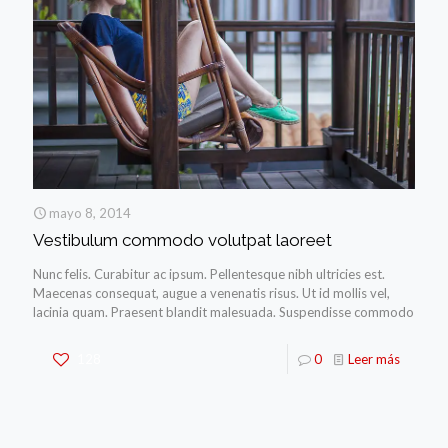
mayo 8, 2014
Vestibulum commodo volutpat laoreet
Nunc felis. Curabitur ac ipsum. Pellentesque nibh ultricies est.
Maecenas consequat, augue a venenatis risus. Ut id mollis vel,
lacinia quam. Praesent blandit malesuada. Suspendisse commodo
128
0
Leer más