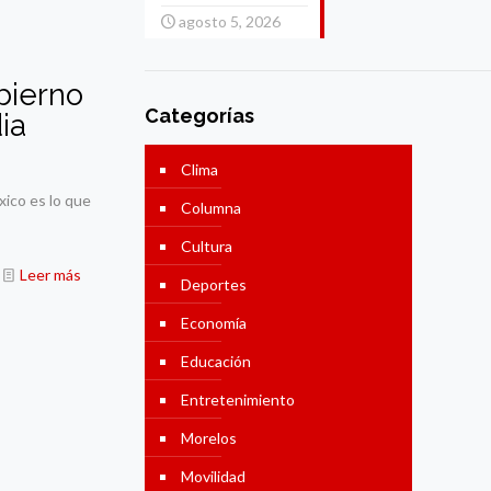
agosto 5, 2026
bierno
Categorías
ia
Clima
xico es lo que
Columna
Cultura
Leer más
Deportes
Economía
Educación
Entretenimiento
Morelos
Movilidad