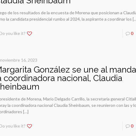
laudia Sheinbaum
ego de los resultados de la encuesta de Morena que posicionan a Claud
mo la candidata presidencial rumbo al 2024, la aspirante a coordinar los
[…
Do you like it?
0
0
noviembre 16, 2023
argarita González se une al manda
a coordinadora nacional, Claudia
heinbaum
 presidente de Morena, Mario Delgado Carrillo, la secretaria general Citla
ray la coordinadora nacional Claudia Sheinbaum, se reunieron con las y 
ordinadores
[…]
Do you like it?
0
0