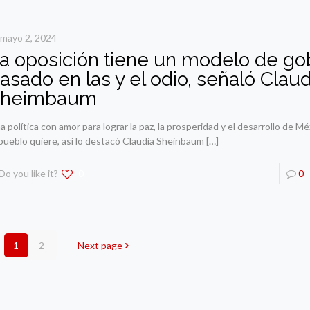
mayo 2, 2024
a oposición tiene un modelo de go
asado en las y el odio, señaló Claud
Sheimbaum
a política con amor para lograr la paz, la prosperidad y el desarrollo de Mé
 pueblo quiere, así lo destacó Claudia Sheinbaum
[…]
Do you like it?
0
0
1
2
Next page