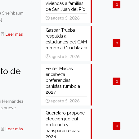
viviendas a familias
0
de San Juan del Río
ia Sheinbaum
agosto 5, 2026
]
Gaspar Trueba
Leer más
respalda a
estudiantes del CAM
0
rumbo a Guadalajara
agosto 5, 2026
to de
Felifer Macías
encabeza
preferencias
0
panistas rumbo a
2027
agosto 5, 2026
lli Hernández
los nueve
Querétaro propone
elección judicial
ordenada y
0
Leer más
transparente para
2028