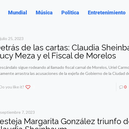
Mundial
Música
Politica
Entretenimiento
julio 25, 2023
etrás de las cartas: Claudia Shein
ucy Meza y el Fiscal de Morelos
 escándalo sigue rodeando al llamado fiscal carnal de Morelos, Uriel Carm
lamente arrastra las acusaciones de la exjefa de Gobierno de la Ciudad d
Do you like it?
0
0
septiembre 7, 2023
esteja Margarita González triunfo 