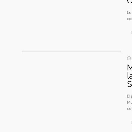
C
Lu
co
M
l
S
El
Mo
co