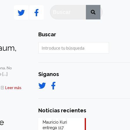
Buscar
baum,
ona. No
Síganos
e
[…]
Leer más
Noticias recientes
de
Mauricio Kuri
entrega 117