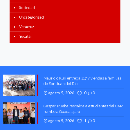
Sociedad
Uncategorized
Veracruz
Yucatán
Mauricio Kuri entrega 117 viviendas a familias
de San Juan del Río
agosto 5, 2026
0
0
Gaspar Trueba respalda a estudiantes del CAM
rumbo a Guadalajara
agosto 5, 2026
1
0