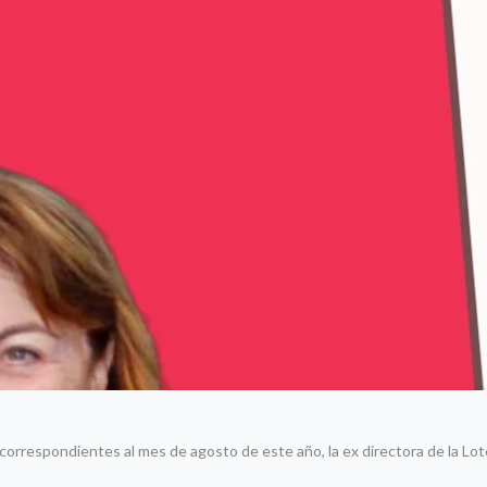
rrespondientes al mes de agosto de este año, la ex directora de la Loter