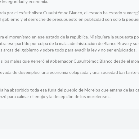
e inseguridad y economía.
da por el exfutbolista Cuauhtémoc Blanco, el estado ha estado sumergid
tual gobierno y el derroche de presupuesto en publicidad son solo la pequ
ara el morenismo en ese estado de la república. Ni siquiera la supuesta
tra ese partido por culpa de la mala administración de Blanco Bravo y s
rcas del gobierno y sobre todo para evadir la ley y no ser enjuiciados.
 todos los males que generó el gobernador Cuauhtémoc Blanco desde el m
 elevada de desempleo, una economía colapsada y una sociedad bastante e
ha absorbido toda esa furia del pueblo de Morelos que emana de las cal
nzó para calmar el enojo y la decepción de los morelenses.