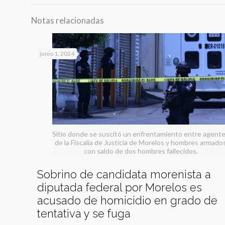
Notas relacionadas
junio 1, 2024
Sitio donde se suscitó un enfrentamiento entre agent
de la Fiscalía de Justicia de Morelos y hombres armado
con saldo de dos hombres fallecidos.
Sobrino de candidata morenista a
diputada federal por Morelos es
acusado de homicidio en grado de
tentativa y se fuga