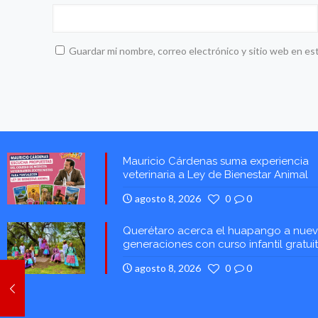
Guardar mi nombre, correo electrónico y sitio web en es
Mauricio Cárdenas suma experiencia
veterinaria a Ley de Bienestar Animal
agosto 8, 2026
0
0
Querétaro acerca el huapango a nue
generaciones con curso infantil gratui
agosto 8, 2026
0
0